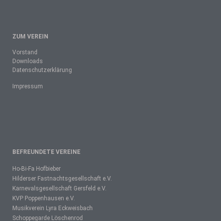
ZUM VEREIN
Vorstand
Downloads
Datenschutzerklärung
Impressum
BEFREUNDETE VEREINE
Ho-Bi-Fa Hofbieber
Hilderser Fastnachtsgesellschaft e.V.
Karnevalsgesellschaft Gersfeld e.V.
KVP Poppenhausen e.V.
Musikverein Lyra Eckweisbach
Schoppegarde Löschenrod