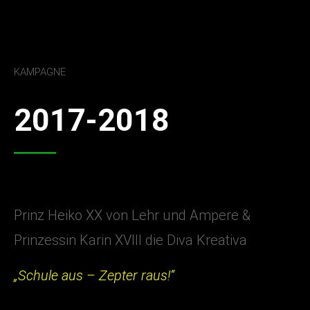
KAMPAGNE
2017-2018
Prinz Heiko XX von Lehr und Ampere &
Prinzessin Karin XVIII die Diva Kreativa
„Schule aus – Zepter raus!“