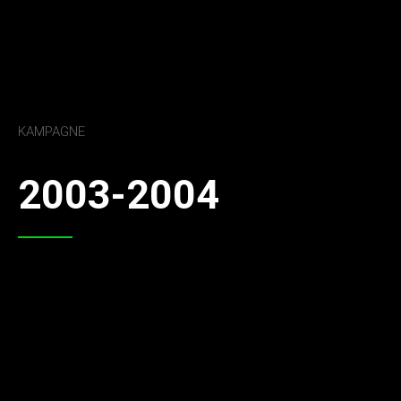
KAMPAGNE
2003-2004
Prinz Helmut VI und Prinzessin Manuela VI
vom närrischen Parlament
„Bei der Bapo steht die Kontrolle still – weil der
Prinz heut feiern will!“
Minister: Karl-Georg Schmitt und Thomas