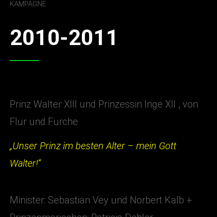
KAMPAGNE
2010-2011
Prinz Walter XIII und Prinzessin Inge XII , von
Flur und Furche
„Unser Prinz im besten Alter – mein Gott
Walter!“
Minister: Sebastian Vey und Norbert Kalb +