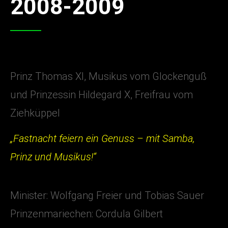
2008-2009
Prinz Thomas XI, Musikus vom Glockenguß
und Prinzessin Hildegard X, Freifrau vom
Ziehküppel
„Fastnacht feiern ein Genuss – mit Samba,
Prinz und Musikus!“
Minister: Wolfgang Freier und Tobias Sauer
Prinzenmariechen: Cordula Gilbert