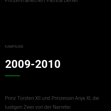
Prinzenmariechen: Patricia Dehler
KAMPAGNE
2009-2010
Prinz Torsten XII und Prinzessin Anja XI, die
lustigen Zwei von der Narretei