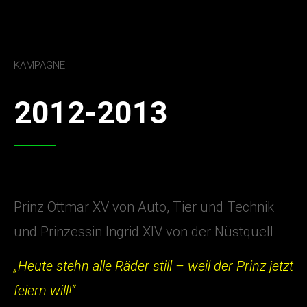
KAMPAGNE
2012-2013
Prinz Ottmar XV von Auto, Tier und Technik
und Prinzessin Ingrid XIV von der Nüstquell
„Heute stehn alle Räder still – weil der Prinz jetzt
feiern will!“