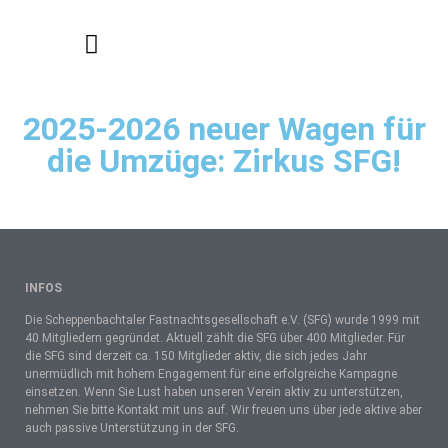
Bilder aktuelle Kampagne
2025-2026 neuer Wagen für
die Umzüge: Zirkus SFG!
INFOS
Die Scheppenbachtaler Fastnachtsgesellschaft e.V. (SFG) wurde 1999 mit
40 Mitgliedern gegründet. Aktuell zählt die SFG über 400 Mitglieder. Für
die SFG sind derzeit ca. 150 Mitglieder aktiv, die sich jedes Jahr
unermüdlich mit hohem Engagement für eine erfolgreiche Kampagne
einsetzen. Wenn Sie Lust haben unseren Verein aktiv zu unterstützen,
nehmen Sie bitte Kontakt mit uns auf. Wir freuen uns über jede aktive aber
auch passive Unterstützung in der SFG.