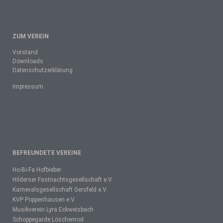
ZUM VEREIN
Vorstand
Downloads
Datenschutzerklärung
Impressum
BEFREUNDETE VEREINE
Ho-Bi-Fa Hofbieber
Hilderser Fastnachtsgesellschaft e.V.
Karnevalsgesellschaft Gersfeld e.V.
KVP Poppenhausen e.V.
Musikverein Lyra Eckweisbach
Schoppegarde Löschenrod